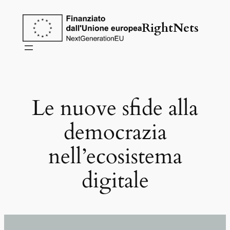
Vai
al
RightNets
contenuto
Le nuove sfide alla
democrazia
nell’ecosistema
digitale