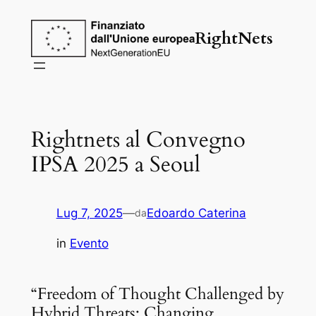
Vai
al
RightNets
contenuto
Rightnets al Convegno
IPSA 2025 a Seoul
Lug 7, 2025
—
Edoardo Caterina
da
in
Evento
“Freedom of Thought Challenged by
Hybrid Threats: Changing