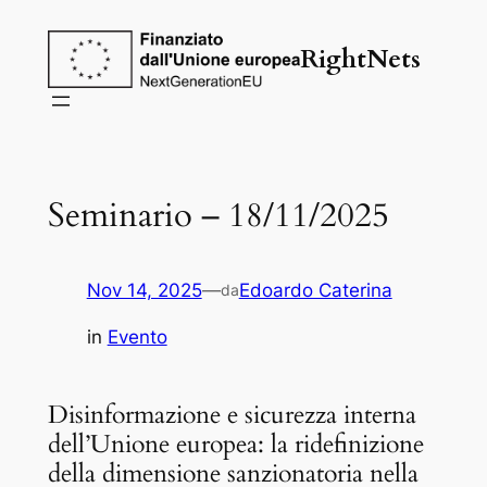
Vai
al
RightNets
contenuto
Seminario – 18/11/2025
Nov 14, 2025
—
Edoardo Caterina
da
in
Evento
Disinformazione e sicurezza interna
dell’Unione europea: la ridefinizione
della dimensione sanzionatoria nella